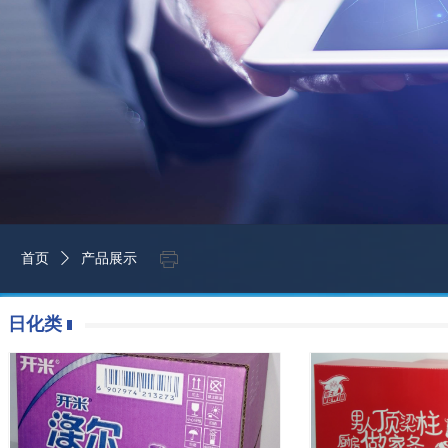
ꁧ
首页
ꄲ
产品展示
日化类